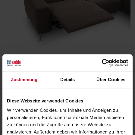
Relax-Liegesofa und -Longchair
Ähnlich wie bei den Sitzelementen können auch Liegesofa und
Longchair in eine ergonomische Relaxposition gebracht werden.
Zustimmung
Details
Über Cookies
Einfaches Berühren der versteckten Sensortasten reicht aus und
die Liegefläche fährt noch weiter aus, während sich die
Rückenlehen stufenlos nach hinten neigt.
Diese Webseite verwendet Cookies
Wir verwenden Cookies, um Inhalte und Anzeigen zu
personalisieren, Funktionen für soziale Medien anbieten
zu können und die Zugriffe auf unsere Website zu
analysieren. Außerdem geben wir Informationen zu Ihrer