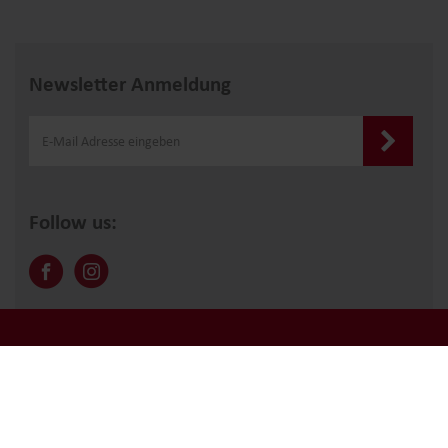
Newsletter Anmeldung
Follow us:
© sedda Polstermöbelwerke
, Hans Thalermaier GmbH,
Mitterweg 45, A-4702 Wallern, Österreich.
verkauf@sedda.at