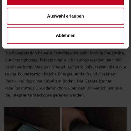
Auswahl erlauben
Ablehnen
Powerstation
Die Powerstation beweist Trendbewusstsein. Mobile Endgeräte,
wie Smartphones, Tablets oder auch Laptops werden hier mit
Strom versorgt. Wie der Mensch auf dem Sofa, tanken die Akkus
an der Powerstation frische Energie, einfach und direkt am
Platz - und das ohne Kabel am Boden. Die Geräte können
kabellos mittels Qi-Ladefunktion, über den USB-Anschluss oder
die integrierte Steckdose geladen werden.