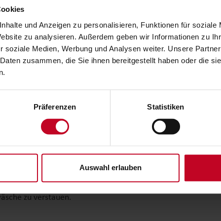
Cookies
ier Wohnbereiche. Der Küche und dem Wohnzimmer - mit Hom
nhalte und Anzeigen zu personalisieren, Funktionen für soziale
e auf der modernen Garnitur Platz. Das zeitgemäße Design w
Website zu analysieren. Außerdem geben wir Informationen zu I
hend Platz ist hier auch für große Runden vorhanden. Und we
r soziale Medien, Werbung und Analysen weiter. Unsere Partner
achtungsgäste. Mit wenigen Handgriffen wird aus dem Sitzmöb
 Daten zusammen, die Sie ihnen bereitgestellt haben oder die s
t verstauen.
n.
Präferenzen
Statistiken
f ein- oder ausgefahren werden. Auf diese Weise lässt sich no
 Powernap.
Auswahl erlauben
wenn man die Dinge des alltäglichen Bedarfs immer griffber
wäsche zu verstauen.