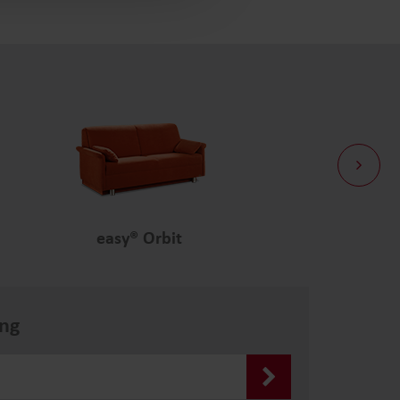
easy® Orbit
ng