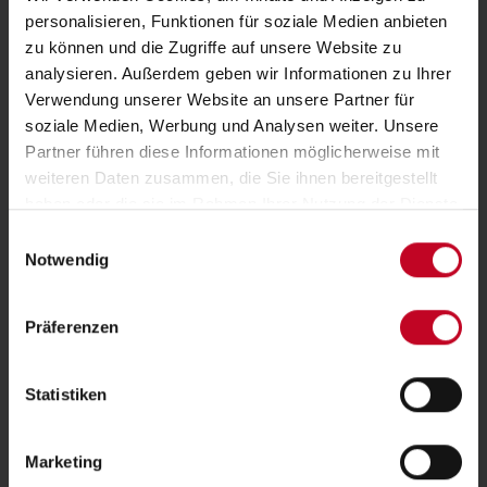
personalisieren, Funktionen für soziale Medien anbieten
Kontakt
Downloads
Impressum
zu können und die Zugriffe auf unsere Website zu
Datenschutz
analysieren. Außerdem geben wir Informationen zu Ihrer
Verwendung unserer Website an unsere Partner für
Mit unseren österreichischen Polstermöbeln wollen wir Ihren Wunsch
soziale Medien, Werbung und Analysen weiter. Unsere
nach Komfort und
Wohlfühl
garantie im Wohnzimmer und Schlafzimmer
Partner führen diese Informationen möglicherweise mit
erfüllen. Unsere qualitativ hochwertigen Sofas und
Couchen
werden
weiteren Daten zusammen, die Sie ihnen bereitgestellt
von Hand gefertigt und zeichnen sich durch
ihre
lange Lebensdauer,
haben oder die sie im Rahmen Ihrer Nutzung der Dienste
ihre
innovativen Funktionen und für einen ökologisch nachhaltigen und
gesammelt haben.
Einwilligungsauswahl
lösemittelfreien Aufbau aus. Bei uns wird Ihr Sofa, Ihre
Notwendig
Wohnlandschaft
, Ihr
Boxspringbett
immer individuell für Sie geplant
und angefertigt.
Präferenzen
Statistiken
Marketing