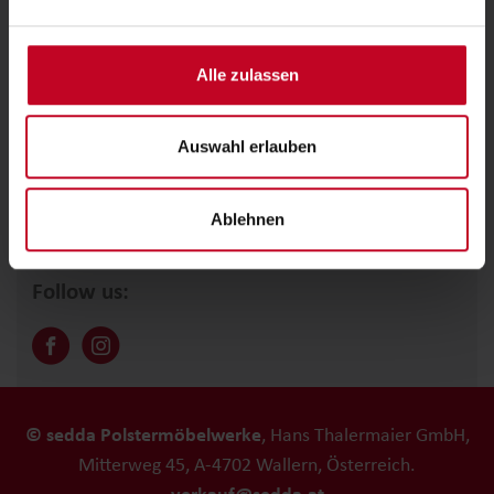
Alle zulassen
Newsletter Anmeldung
Auswahl erlauben
Ablehnen
Follow us:
© sedda Polstermöbelwerke
, Hans Thalermaier GmbH,
Mitterweg 45, A-4702 Wallern, Österreich.