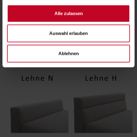
der Couch auf, sondern sorgt je nach Bedürfnis auch für noch
mehr Komfort. Während die niedrige Lehne N eher für Freunde
Alle zulassen
des Loungens und Liegens geeignet ist, bietet die hohe Lehne H
ausgewogenen Komfort für jene, die besonders Wert auf das
richtige Sitzen legen. Je nach Nutzung des Elements lassen sich
Auswahl erlauben
so individuelle Komfortbedürfnisse befriedigen. Auch bei der
Gestaltung einer Wohnlandschaft bilden die unterschiedlichen
Lehnenhöhen ein elegantes Designmerkmal für kreative
Ablehnen
Zusammestellungen.