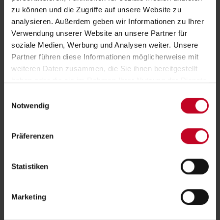
zu können und die Zugriffe auf unsere Website zu
analysieren. Außerdem geben wir Informationen zu Ihrer
Verwendung unserer Website an unsere Partner für
soziale Medien, Werbung und Analysen weiter. Unsere
Partner führen diese Informationen möglicherweise mit
weiteren Daten zusammen, die Sie ihnen bereitgestellt
haben oder die sie im Rahmen Ihrer Nutzung der Dienste
gesammelt haben.
Einwilligungsauswahl
Notwendig
Präferenzen
Statistiken
Für den zusätzlichen Touch an Individualität können innerhalb
Marketing
der selben Wohnlandschaft unterschiedliche Lehnenhöhen
kombiniert werden. Das lockert nicht nur den Gesamteindruck