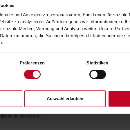
Cookies
ier Wohnbereiche. Der Küche und dem Wohnzimmer - mit Hom
nhalte und Anzeigen zu personalisieren, Funktionen für soziale
e auf der modernen Garnitur Platz. Das zeitgemäße Design w
Website zu analysieren. Außerdem geben wir Informationen zu I
hend Platz ist hier auch für große Runden vorhanden. Und we
r soziale Medien, Werbung und Analysen weiter. Unsere Partner
achtungsgäste. Mit wenigen Handgriffen wird aus dem Sitzmöb
 Daten zusammen, die Sie ihnen bereitgestellt haben oder die s
t verstauen.
n.
Präferenzen
Statistiken
f ein- oder ausgefahren werden. Auf diese Weise lässt sich no
 Powernap.
Auswahl erlauben
wenn man die Dinge des alltäglichen Bedarfs immer griffber
wäsche zu verstauen.