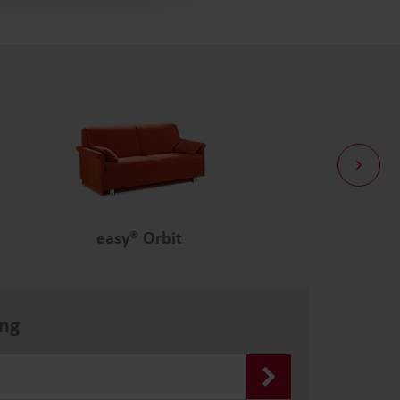
easy® Orbit
ng