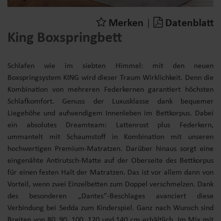
Merken
|
Datenblatt
King Boxspringbett
Schlafen wie im siebten Himmel: mit den neuen
Boxspringsystem KING wird dieser Traum Wirklichkeit. Denn die
Kombination von mehreren Federkernen garantiert höchsten
Schlafkomfort. Genuss der Luxusklasse dank bequemer
Liegehöhe und aufwendigem Innenleben im Bettkorpus. Dabei
ein absolutes Dreamteam: Lattenrost plus Federkern,
ummantelt mit Schaumstoff in Kombination mit unseren
hochwertigen Premium-Matratzen. Darüber hinaus sorgt eine
eingenähte Antirutsch-Matte auf der Oberseite des Bettkorpus
für einen festen Halt der Matratzen. Das ist vor allem dann von
Vorteil, wenn zwei Einzelbetten zum Doppel verschmelzen. Dank
des besonderen „Dantes“-Beschlages avanciert diese
Verbindung bei Sedda zum Kinderspiel. Ganz nach Wunsch sind
Breiten von 80, 90, 100, 120 und 140 cm erhältlich. Im Mix mit