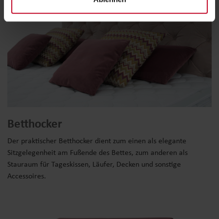
Betthocker
Der praktischer Betthocker dient zum einen als elegante
Sitzgelegenheit am Fußende des Bettes, zum anderen als
Stauraum für Tageskissen, Läufer, Decken und sonstige
Accessoires.