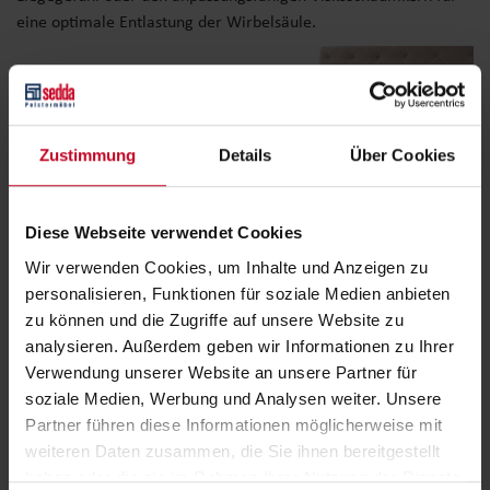
eine optimale Entlastung der Wirbelsäule.
Zustimmung
Details
Über Cookies
Diese Webseite verwendet Cookies
Wir verwenden Cookies, um Inhalte und Anzeigen zu
personalisieren, Funktionen für soziale Medien anbieten
zu können und die Zugriffe auf unsere Website zu
analysieren. Außerdem geben wir Informationen zu Ihrer
Verwendung unserer Website an unsere Partner für
Läufer
soziale Medien, Werbung und Analysen weiter. Unsere
Partner führen diese Informationen möglicherweise mit
Vervollständigen Sie den Look Ihres Bettes mit einem stylischen
weiteren Daten zusammen, die Sie ihnen bereitgestellt
Bettläufer. Dieser kann sowohl einfarbig, als auch zweifarbig als
haben oder die sie im Rahmen Ihrer Nutzung der Dienste
Kombination von zwei Stoffen angefertigt werden.