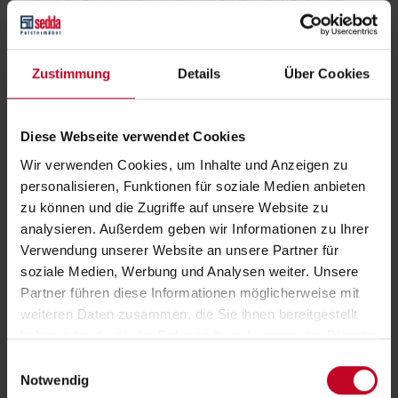
Polstermöbelindustrie im In- und Ausland. Mit der Verbindung
von zeitgemäßem Design und innovativer Technik, von
traditionellem Handwerk und industrieller Perfektion ist es
Zustimmung
Details
Über Cookies
gelungen, neue Standards in der Möbelbranche wie auch in der
4-und 5-Sterne Hotellerie in ganz Europa zu setzen. Das
Sortiment des oberösterreichischen Unternehmens umfasst
Diese Webseite verwendet Cookies
klassisch-zeitlose Polstermöbel mit patentierten
Wir verwenden Cookies, um Inhalte und Anzeigen zu
Funktionssystemen, designorientierte Planungsgarnituren sowie
personalisieren, Funktionen für soziale Medien anbieten
exquisite Betten- und Matratzenprogramme. Alle notwendigen
zu können und die Zugriffe auf unsere Website zu
Komponenten werden im Hause selbst produziert.
analysieren. Außerdem geben wir Informationen zu Ihrer
Verwendung unserer Website an unsere Partner für
soziale Medien, Werbung und Analysen weiter. Unsere
Partner führen diese Informationen möglicherweise mit
weiteren Daten zusammen, die Sie ihnen bereitgestellt
haben oder die sie im Rahmen Ihrer Nutzung der Dienste
gesammelt haben.
Einwilligungsauswahl
Notwendig