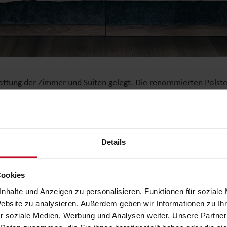
attung der Zimmer und Suiten gelegt. Die renommierten Pols
komfort. In den Zimmern finden sich die exklusiven
Polsterbe
h ihre Funktionalität. Der großzügige Stauraum unter den Bette
Aufenthalte. Für ein unvergleichliches Schlaferlebnis sorgt d
tratze
, die optimalen Liegekomfort und ergonomische Unterst
Details
Cookies
nhalte und Anzeigen zu personalisieren, Funktionen für soziale
Website zu analysieren. Außerdem geben wir Informationen zu I
r soziale Medien, Werbung und Analysen weiter. Unsere Partner