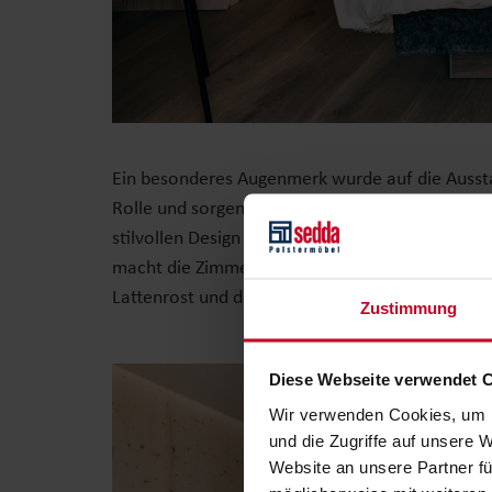
Ein besonderes Augenmerk wurde auf die Ausst
Rolle und sorgen für höchsten Wohn- und Schlaf
stilvollen Design überzeugen, sondern auch durc
macht die Zimmer noch praktischer für längere 
Lattenrost und der
Kingline Taschenfederkernma
Zustimmung
Diese Webseite verwendet 
Wir verwenden Cookies, um I
und die Zugriffe auf unsere 
Website an unsere Partner fü