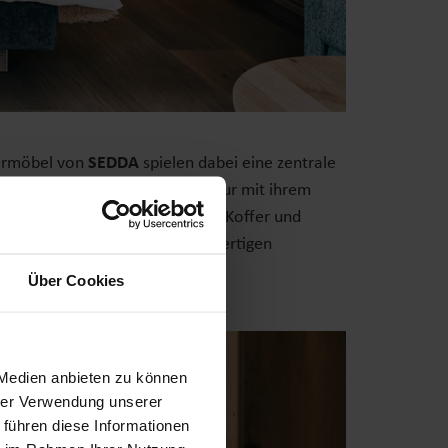
termöbel von
SEDDA
spielen dabei eine zentrale
tten Modell CHALET
, die nicht nur mit ihrem
n bietet Platz selbst für große Koffer und
ie Kombination aus einem hochwertigen
ützung bietet.
Über Cookies
 Medien anbieten zu können
hrer Verwendung unserer
 führen diese Informationen