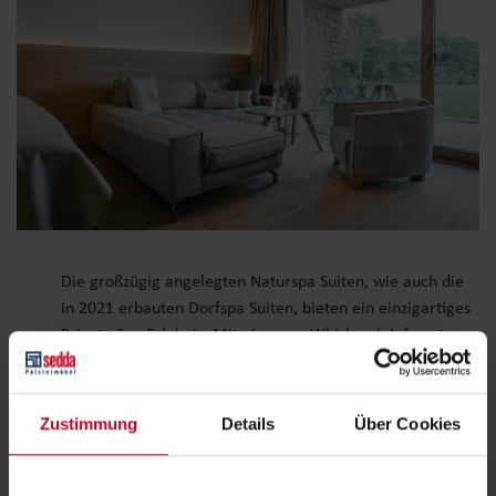
Die großzügig angelegten Naturspa Suiten, wie auch die
in 2021 erbauten Dorfspa Suiten, bieten ein einzigartiges
Private Spa Erlebnis. Mit eigenem Whirlpool, Infrarot
Kabine und Sauna in der Suite, wurden mit unseren
großzügigen AMADEO Wohnlandschaften eindrucksvolle
Ruheoasen geschaffen.
Zustimmung
Details
Über Cookies