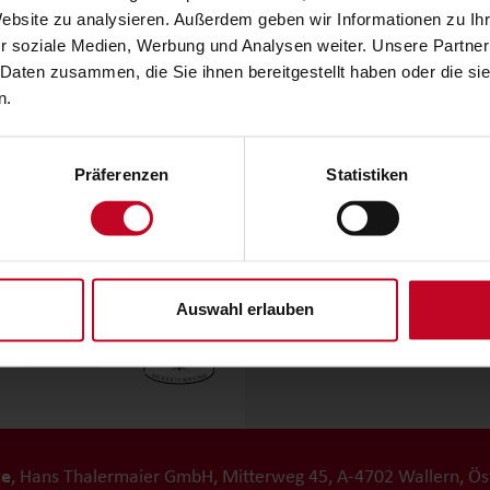
Website zu analysieren. Außerdem geben wir Informationen zu I
r soziale Medien, Werbung und Analysen weiter. Unsere Partner
 Daten zusammen, die Sie ihnen bereitgestellt haben oder die s
Newsletter Anmeldu
tenschutz
n.
r Ihren Wunsch nach Komfort und
n. Unsere qualitativ hochwertigen
Präferenzen
Statistiken
zeichnen sich durch
ihre
lange
en ökologisch nachhaltigen und
Follow us:
Wohnlandschaft
, Ihr
Boxspringbett
Auswahl erlauben
ke
, Hans Thalermaier GmbH, Mitterweg 45, A-4702 Wallern, Ös