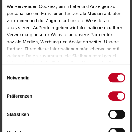
Wir verwenden Cookies, um Inhalte und Anzeigen zu
personalisieren, Funktionen für soziale Medien anbieten
zu können und die Zugriffe auf unsere Website zu
analysieren. Außerdem geben wir Informationen zu Ihrer
Verwendung unserer Website an unsere Partner für
soziale Medien, Werbung und Analysen weiter. Unsere
Funktionskopfstützen
Partner führen diese Informationen möglicherweise mit
weiteren Daten zusammen, die Sie ihnen bereitgestellt
Flexibilität für die perfekte Entlastung von Rücken- und
haben oder die sie im Rahmen Ihrer Nutzung der Dienste
Nackenmuskulatur: Die integrierte Funktionskopfstütze kann
gesammelt haben.
Einwilligungsauswahl
oberhalb der Lehne leicht hoch- und runtergeklappt werden. So
Notwendig
bietet sie für Niedrig- oder Hochlehner mit unterschiedlichen
Rückenhöhen optimalen Halt.
Präferenzen
Statistiken