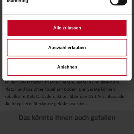
Marketing
Alle zulassen
Auswahl erlauben
Powerstation
Die Powerstation beweist Trendbewusstsein. Mobile Endgeräte,
Ablehnen
wie Smartphones, Tablets oder auch Laptops werden hier mit
Strom versorgt. Wie der Mensch auf dem Sofa, tanken die Akkus
an der Powerstation frische Energie, einfach und direkt am
Platz - und das ohne Kabel am Boden. Die Geräte können
kabellos mittels Qi-Ladefunktion, über den USB-Anschluss oder
die integrierte Steckdose geladen werden.
Das könnte Ihnen auch gefallen