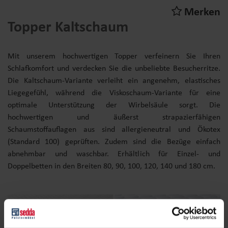
Merken
Topper Kaltschaum
Mit unserem hochwertigen Topper verfeinern Sie Ihren
Schlafkomfort und verdecken Sie die unbeliebte Besucherritze.
Die Kaltschaum-Variante verleiht ein angenehm, elastisches
Liegegefühl, während die Viskoschaum-Variante für eine
optimale Unterstützung der Wirbelsäule sorgt. Die
hochwertigen und äußerst strapazierfähigen
Schaumstoffauflagen aus sind allergieneutral und Ökotex
(Standard 100) geprüften. Zudem sind die Bezüge einfach
abnehmbar und waschbar. Erhältlich für Einzel- und
Doppelbetten in den Breiten 80, 90, 100, 120, 140 und 180 cm.