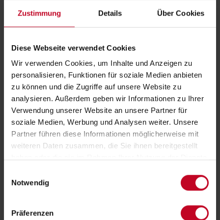
Zustimmung
Details
Über Cookies
Diese Webseite verwendet Cookies
Wir verwenden Cookies, um Inhalte und Anzeigen zu
personalisieren, Funktionen für soziale Medien anbieten
zu können und die Zugriffe auf unsere Website zu
Classic oder Premium Bezug
analysieren. Außerdem geben wir Informationen zu Ihrer
Verwendung unserer Website an unsere Partner für
Unser CLASSIC Matratzenbezug ist unser sehr guter und
soziale Medien, Werbung und Analysen weiter. Unsere
allergieneutraler Standard-Bezug aus hochwertiger
Partner führen diese Informationen möglicherweise mit
Baumwolle.
weiteren Daten zusammen, die Sie ihnen bereitgestellt
Unser PREMIUM Matratzenbezug ist ein hochwertiger und
haben oder die sie im Rahmen Ihrer Nutzung der Dienste
allergieneutraler Bezug aus der besonderen TENCEL
gesammelt haben.
Einwilligungsauswahl
Spezialfaser. Diese verhindert Staunässe, ist sehr atmungsaktiv,
Notwendig
schützt vor Hausstaubmilben und ist von Natur aus hygienisch.
Die Bezüge sind kinderleicht abnehmbar und können bis 60°C
Präferenzen