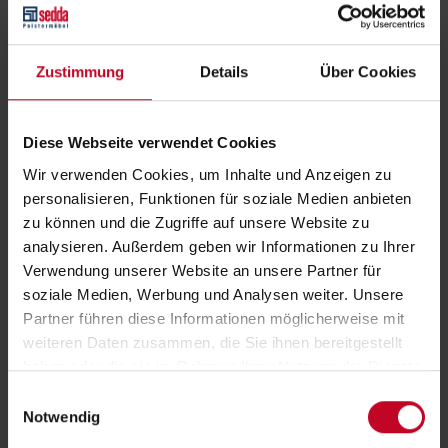
Zustimmung
Details
Über Cookies
Diese Webseite verwendet Cookies
Wir verwenden Cookies, um Inhalte und Anzeigen zu
Classic oder Premium Bezug
personalisieren, Funktionen für soziale Medien anbieten
zu können und die Zugriffe auf unsere Website zu
Unser CLASSIC Matratzenbezug ist unser sehr guter und
analysieren. Außerdem geben wir Informationen zu Ihrer
allergieneutraler Standard-Bezug aus hochwertiger
Verwendung unserer Website an unsere Partner für
Baumwolle.
soziale Medien, Werbung und Analysen weiter. Unsere
Unser PREMIUM Matratzenbezug ist ein hochwertiger und
Partner führen diese Informationen möglicherweise mit
allergieneutraler Bezug aus der besonderen TENCEL
weiteren Daten zusammen, die Sie ihnen bereitgestellt
Spezialfaser. Diese verhindert Staunässe, ist sehr atmungsaktiv,
haben oder die sie im Rahmen Ihrer Nutzung der Dienste
schützt vor Hausstaubmilben und ist von Natur aus hygienisch.
gesammelt haben.
Einwilligungsauswahl
Notwendig
Die Bezüge sind kinderleicht abnehmbar und können bis 60°C